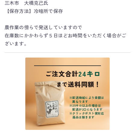
三木市 大橋克己氏
【保存方法】冷暗所で保存
農作業の傍らで発送していますので
在庫数にかかわらず５日ほどお時間をいただく場合がご
ざいます。
24キロ
ご注文合計
送料同額！
まで
※
配送地域により金額は
異なります
※
25キロ以上の場合は
配送が2口になります
※
クリックポスト便対応
商品は除きます