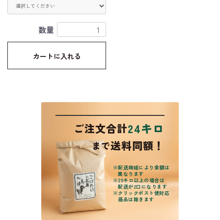
数量
カートに入れる
24キロ
ご注文合計
送料同額！
まで
※
配送地域により金額は
異なります
※
25キロ以上の場合は
配送が2口になります
※
クリックポスト便対応
商品は除きます